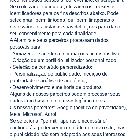
Se o utilizador concordar, utilizaremos cookies e
identificadores para os fins descritos abaixo. Pode
adicionar ao
adicionar ao
selecionar "permitir todos" ou "permitir apenas o
carrinho
carrinho
necessário" e ajustar as suas definições para dar o
seu consentimento para cada finalidade.
A Altamira e seus parceiros processam dados
pessoais para:
- Armazenar e aceder a informações no dispositivo;
«
1
2
3
»
- Criação de um perfil de utilizador personalizado;
- Seleção de conteúdo personalizado;
LOJA
- Personalização de publicidade, medição de
publicidade e análise de audiência;
- Desenvolvimento e melhoria de produtos.
AJUDA
Alguns de nossos parceiros podem processar seus
dados com base no interesse legítimo deles.
A MINHA CONTA
Os nossos parceiros: Google (
política de privacidade
),
Meta, Microsoft, Adroll.
INFORMAÇÃO
Se selecionar "permitir apenas o necessário",
continuará a poder ver o conteúdo do nosso site, mas
CONTACTO
a publicidade não será adaptada aos seus interesses.