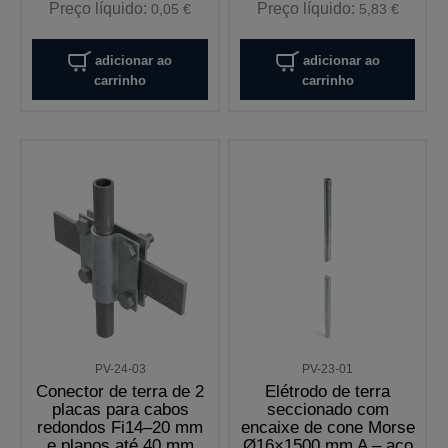
Preço líquido:
Preço líquido:
0,05 €
5,83 €
adicionar ao
adicionar ao
carrinho
carrinho
PV-24-03
PV-23-01
Conector de terra de 2
Elétrodo de terra
placas para cabos
seccionado com
redondos Fi14–20 mm
encaixe de cone Morse
e planos até 40 mm
Ø16×1500 mm A – aço