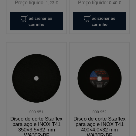
Preço líquido:
Preço líquido:
1,23 €
0,40 €
adicionar ao
adicionar ao
carrinho
carrinho
000-951
000-952
Disco de corte Starflex
Disco de corte Starflex
para aço e INOX T41
para aço e INOX T41
350×3,5×32 mm
400×4,0×32 mm
WA30R-BF
WA30R-BF