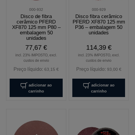
000-932
000-929
Disco de fibra
Disco fibra cerâmico
cerâmico PFERD
PFERD XF870 125 mm
XF870 125 mm P80 –
P36 – embalagem 50
embalagem 50
unidades
unidades
77,67 €
114,39 €
incl. 23% IMPOSTO, excl.
incl. 23% IMPOSTO, excl.
custos de envio
custos de envio
Preço líquido:
Preço líquido:
63,15 €
93,00 €
adicionar ao
adicionar ao
carrinho
carrinho