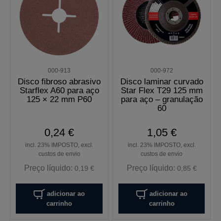
000-913
000-972
Disco fibroso abrasivo
Disco laminar curvado
Starflex A60 para aço
Star Flex T29 125 mm
125 × 22 mm P60
para aço – granulação
60
0,24 €
1,05 €
incl. 23% IMPOSTO, excl.
incl. 23% IMPOSTO, excl.
custos de envio
custos de envio
Preço líquido:
Preço líquido:
0,19 €
0,85 €
adicionar ao
adicionar ao
carrinho
carrinho