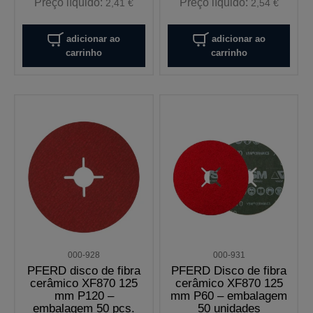
Preço líquido:
Preço líquido:
2,41 €
2,54 €
adicionar ao
adicionar ao
carrinho
carrinho
000-928
000-931
PFERD disco de fibra
PFERD Disco de fibra
cerâmico XF870 125
cerâmico XF870 125
mm P120 –
mm P60 – embalagem
embalagem 50 pcs.
50 unidades