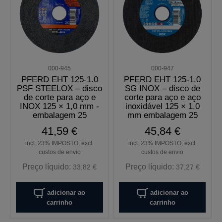
000-945
000-947
PFERD EHT 125-1.0
PFERD EHT 125-1.0
PSF STEELOX – disco
SG INOX – disco de
de corte para aço e
corte para aço e aço
INOX 125 × 1,0 mm -
inoxidável 125 × 1,0
embalagem 25
mm embalagem 25
unidades
unidades
41,59 €
45,84 €
incl. 23% IMPOSTO, excl.
incl. 23% IMPOSTO, excl.
custos de envio
custos de envio
Preço líquido:
Preço líquido:
33,82 €
37,27 €
adicionar ao
adicionar ao
carrinho
carrinho