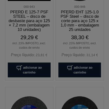
000-943
000-946
PFERD E 125-7 PSF
PFERD EHT 125-1.0
STEEL – disco de
PSF Steel – disco de
desbaste para aço 125
corte para aço 125 x
× 7,2 mm (embalagem
1,0 mm - embalagem
10 unidades)
25 unidades
29,29 €
38,30 €
incl. 23% IMPOSTO, excl.
incl. 23% IMPOSTO, excl.
custos de envio
custos de envio
Preço líquido:
Preço líquido:
23,81 €
31,14 €
adicionar ao
adicionar ao
carrinho
carrinho