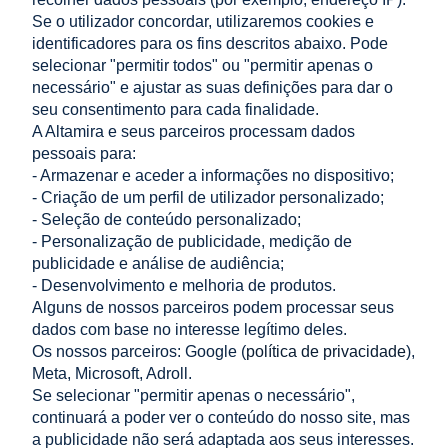
Se o utilizador concordar, utilizaremos cookies e
identificadores para os fins descritos abaixo. Pode
adicionar ao
adicionar ao
selecionar "permitir todos" ou "permitir apenas o
carrinho
carrinho
necessário" e ajustar as suas definições para dar o
seu consentimento para cada finalidade.
A Altamira e seus parceiros processam dados
pessoais para:
- Armazenar e aceder a informações no dispositivo;
«
1
2
3
4
»
- Criação de um perfil de utilizador personalizado;
- Seleção de conteúdo personalizado;
LOJA
- Personalização de publicidade, medição de
publicidade e análise de audiência;
- Desenvolvimento e melhoria de produtos.
AJUDA
Alguns de nossos parceiros podem processar seus
dados com base no interesse legítimo deles.
A MINHA CONTA
Os nossos parceiros: Google (
política de privacidade
),
Meta, Microsoft, Adroll.
INFORMAÇÃO
Se selecionar "permitir apenas o necessário",
continuará a poder ver o conteúdo do nosso site, mas
CONTACTO
a publicidade não será adaptada aos seus interesses.