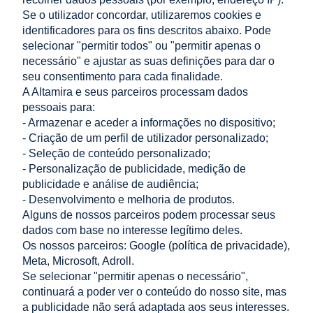
Se o utilizador concordar, utilizaremos cookies e
identificadores para os fins descritos abaixo. Pode
adicionar ao
adicionar ao
selecionar "permitir todos" ou "permitir apenas o
carrinho
carrinho
necessário" e ajustar as suas definições para dar o
seu consentimento para cada finalidade.
A Altamira e seus parceiros processam dados
pessoais para:
- Armazenar e aceder a informações no dispositivo;
«
1
2
3
»
- Criação de um perfil de utilizador personalizado;
- Seleção de conteúdo personalizado;
LOJA
- Personalização de publicidade, medição de
publicidade e análise de audiência;
- Desenvolvimento e melhoria de produtos.
AJUDA
Alguns de nossos parceiros podem processar seus
dados com base no interesse legítimo deles.
A MINHA CONTA
Os nossos parceiros: Google (
política de privacidade
),
Meta, Microsoft, Adroll.
INFORMAÇÃO
Se selecionar "permitir apenas o necessário",
continuará a poder ver o conteúdo do nosso site, mas
CONTACTO
a publicidade não será adaptada aos seus interesses.