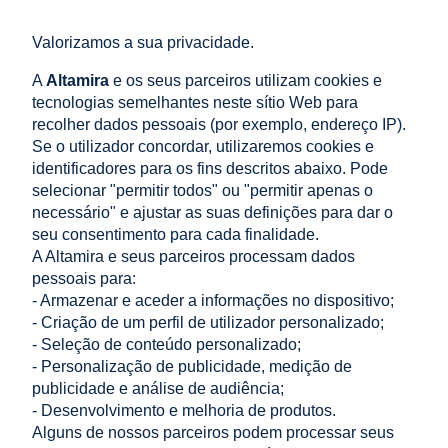
000-239
Ferrolho com mola
Valorizamos a sua privacidade.
zincado 420x14 mm
A
Altamira
e os seus parceiros utilizam cookies e
tecnologias semelhantes neste sítio Web para
recolher dados pessoais (por exemplo, endereço IP).
5,80 €
Se o utilizador concordar, utilizaremos cookies e
incl. 23% IMPOSTO, excl.
identificadores para os fins descritos abaixo. Pode
custos de envio
selecionar "permitir todos" ou "permitir apenas o
Preço líquido:
4,72 €
necessário" e ajustar as suas definições para dar o
seu consentimento para cada finalidade.
A Altamira e seus parceiros processam dados
adicionar ao
pessoais para:
carrinho
- Armazenar e aceder a informações no dispositivo;
- Criação de um perfil de utilizador personalizado;
- Seleção de conteúdo personalizado;
LOJA
- Personalização de publicidade, medição de
publicidade e análise de audiência;
- Desenvolvimento e melhoria de produtos.
AJUDA
Alguns de nossos parceiros podem processar seus