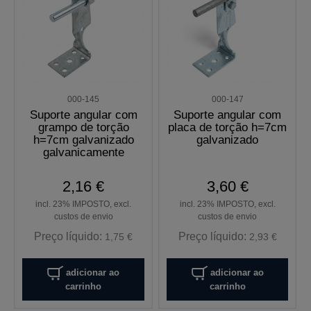
000-145
000-147
Suporte angular com
Suporte angular com
grampo de torção
placa de torção h=7cm
h=7cm galvanizado
galvanizado
galvanicamente
2,16 €
3,60 €
incl. 23% IMPOSTO, excl.
incl. 23% IMPOSTO, excl.
custos de envio
custos de envio
Preço líquido:
Preço líquido:
1,75 €
2,93 €
adicionar ao
adicionar ao
carrinho
carrinho