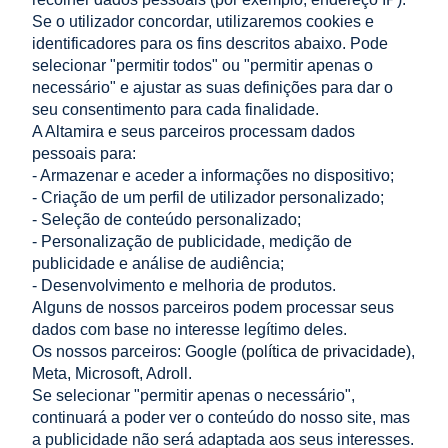
Se o utilizador concordar, utilizaremos cookies e
identificadores para os fins descritos abaixo. Pode
adicionar ao
adicionar ao
selecionar "permitir todos" ou "permitir apenas o
carrinho
carrinho
necessário" e ajustar as suas definições para dar o
seu consentimento para cada finalidade.
A Altamira e seus parceiros processam dados
pessoais para:
- Armazenar e aceder a informações no dispositivo;
«
1
2
»
- Criação de um perfil de utilizador personalizado;
- Seleção de conteúdo personalizado;
LOJA
- Personalização de publicidade, medição de
publicidade e análise de audiência;
- Desenvolvimento e melhoria de produtos.
AJUDA
Alguns de nossos parceiros podem processar seus
dados com base no interesse legítimo deles.
A MINHA CONTA
Os nossos parceiros: Google (
política de privacidade
),
Meta, Microsoft, Adroll.
INFORMAÇÃO
Se selecionar "permitir apenas o necessário",
continuará a poder ver o conteúdo do nosso site, mas
CONTACTO
a publicidade não será adaptada aos seus interesses.