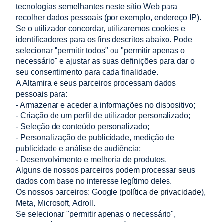
tecnologias semelhantes neste sítio Web para
recolher dados pessoais (por exemplo, endereço IP).
34,04 €
Se o utilizador concordar, utilizaremos cookies e
incl. 23% IMPOSTO, excl.
identificadores para os fins descritos abaixo. Pode
custos de envio
selecionar "permitir todos" ou "permitir apenas o
Preço líquido:
27,67 €
necessário" e ajustar as suas definições para dar o
seu consentimento para cada finalidade.
A Altamira e seus parceiros processam dados
adicionar ao
pessoais para:
carrinho
- Armazenar e aceder a informações no dispositivo;
- Criação de um perfil de utilizador personalizado;
- Seleção de conteúdo personalizado;
LOJA
- Personalização de publicidade, medição de
publicidade e análise de audiência;
- Desenvolvimento e melhoria de produtos.
AJUDA
Alguns de nossos parceiros podem processar seus
dados com base no interesse legítimo deles.
A MINHA CONTA
Os nossos parceiros: Google (
política de privacidade
),
Meta, Microsoft, Adroll.
INFORMAÇÃO
Se selecionar "permitir apenas o necessário",