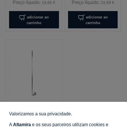
Preço líquido:
Preço líquido:
19,65 €
24,89 €
adicionar ao
adicionar ao
carrinho
carrinho
000-181
Ponta pára-raios para
Valorizamos a sua privacidade.
chaminé h=2000mm
alumínio
A
Altamira
e os seus parceiros utilizam cookies e