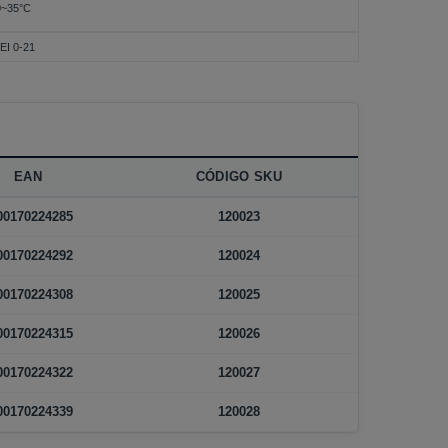
0~35°C
EI 0-21
EAN
CÓDIGO SKU
00170224285
120023
00170224292
120024
00170224308
120025
00170224315
120026
00170224322
120027
00170224339
120028