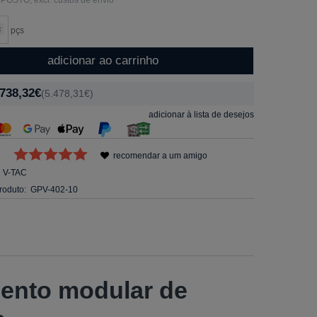
pçs
adicionar ao carrinho
.738,32€
(5.478,31€)
adicionar à lista de desejos
recomendar a um amigo
V-TAC
roduto:
GPV-402-10
nto modular de