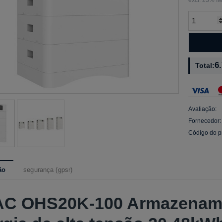
6
Total:
Avaliação:
Fornecedor:
Código do p
ão
segurança (gpsr)
AC OHS20K-100 Armazename