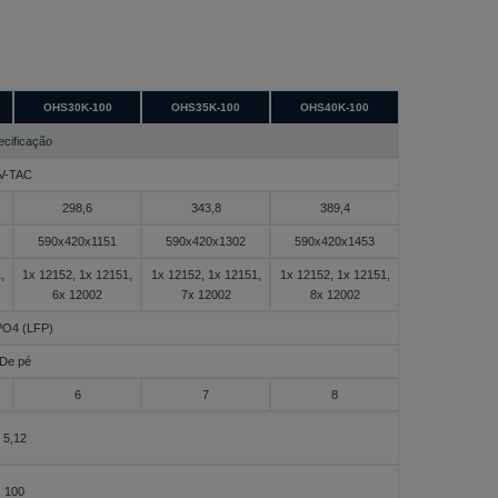
OHS30K-100
OHS35K-100
OHS40K-100
cificação
V-TAC
298,6
343,8
389,4
590x420x1151
590x420x1302
590x420x1453
,
1x 12152, 1x 12151,
1x 12152, 1x 12151,
1x 12152, 1x 12151,
6x 12002
7x 12002
8x 12002
PO4 (LFP)
De pé
6
7
8
5,12
100