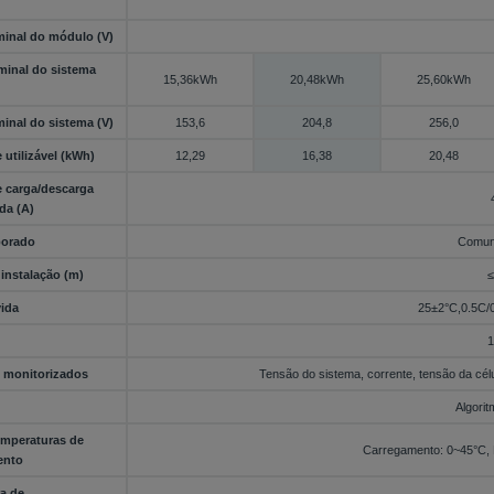
inal do módulo (V)
minal do sistema
15,36kWh
20,48kWh
25,60kWh
inal do sistema (V)
153,6
204,8
256,0
utilizável (kWh)
12,29
16,38
20,48
e carga/descarga
da (A)
porado
Comun
 instalação (m)
≤
ida
25±2°C,0.5C
1
 monitorizados
Tensão do sistema, corrente, tensão da cél
Algorit
mperaturas de
Carregamento: 0~45°C,
ento
a de