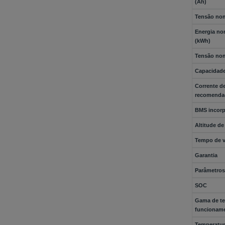
(Ah)
Tensão nom
Energia no
(kWh)
Tensão nom
Capacidade 
Corrente d
recomenda
BMS incor
Altitude de
Tempo de v
Garantia
Parâmetros
SOC
Gama de te
funcionam
Temperatur