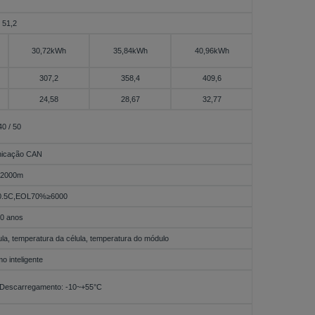
51,2
30,72kWh
35,84kWh
40,96kWh
307,2
358,4
409,6
24,58
28,67
32,77
40 / 50
icação CAN
2000m
/0.5C,EOL70%≥6000
0 anos
ula, temperatura da célula, temperatura do módulo
mo inteligente
 Descarregamento: -10~+55°C