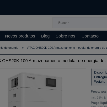
Novos produtos
Blog
Sobre nós
Contacto
»
to de energia
V-TAC OHS20K-100 Armazenamento modular de energia de a
 OHS20K-100 Armazenamento modular de energia de a
Disponib
Entregu
Weight:
Preço/ pçs
incl. 23% IM
Preço líqu
excl. 23% I