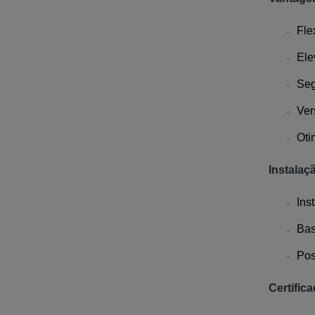
Fle
Ele
Seg
Ver
Oti
Instalaç
Ins
Bas
Pos
Certific