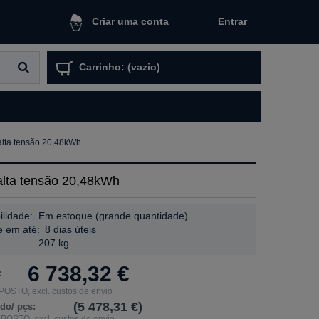
Entrar
Criar uma conta
Carrinho:
(vazio)
lta tensão 20,48kWh
lta tensão 20,48kWh
ilidade:
Em estoque (grande quantidade)
e em até:
8 dias úteis
207 kg
6 738,32 €
:
POSTO, excl. custos de envio
(5 478,31 €)
ido/ pçs:
MPOSTO, excl. custos de envio