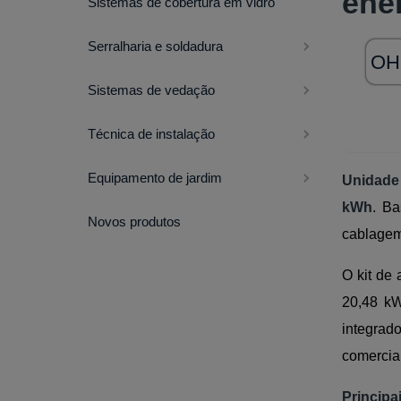
ene
Sistemas de cobertura em vidro
Serralharia e soldadura
OH
Sistemas de vedação
Técnica de instalação
Equipamento de jardim
Unidade
kWh
. B
Novos produtos
cablagem
O kit de
20,48 kW
integrad
comercia
Principa