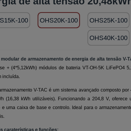
rgia de alta tensão 20,48kW
S15K-100
OHS20K-100
OHS25K-100
OHS40K-100
 modular de armazenamento de energia de alta tensão V
ase + (4*5,12kWh) módulos de bateria VT-OH-5K LiFePO4 5
 incluída.
 armazenamento V-TAC é um sistema avançado composto por 
h (16,38 kWh utilizáveis). Funcionando a 204,8 V, oferec
o e uma caixa de base e controlo. Ideal para o armazenamento
is.
is caraterísticas e funções: