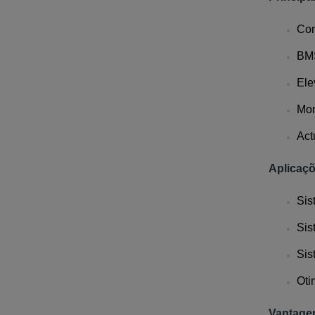
Con
BMS
Ele
Mon
Act
Aplicaçõ
Sis
Sis
Sis
Oti
Vantage