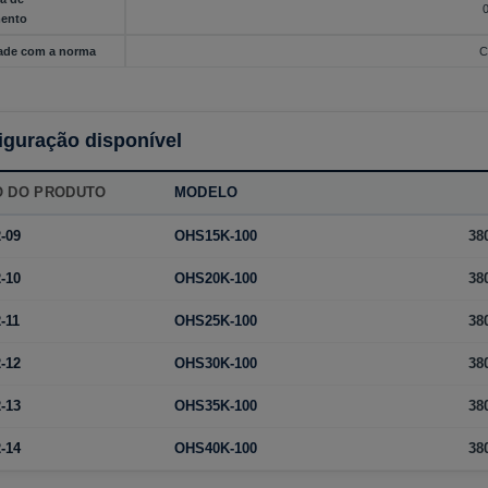
ento
ade com a norma
C
iguração disponível
O DO PRODUTO
MODELO
-09
OHS15K-100
38
-10
OHS20K-100
38
-11
OHS25K-100
38
-12
OHS30K-100
38
-13
OHS35K-100
38
-14
OHS40K-100
38