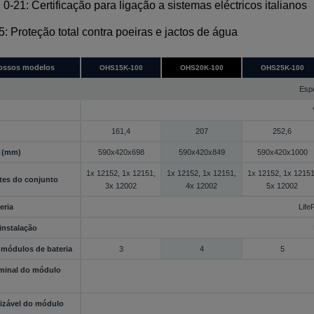
 0-21: Certificação para ligação a sistemas eléctricos italianos
5: Proteção total contra poeiras e jactos de água
ossos modelos
OHS15K-100
OHS20K-100
OHS25K-100
Espe
161,4
207
252,6
 (mm)
590x420x698
590x420x849
590x420x1000
1x 12152, 1x 12151,
1x 12152, 1x 12151,
1x 12152, 1x 12151
es do conjunto
3x 12002
4x 12002
5x 12002
eria
Life
instalação
módulos de bateria
3
4
5
minal do módulo
lizável do módulo