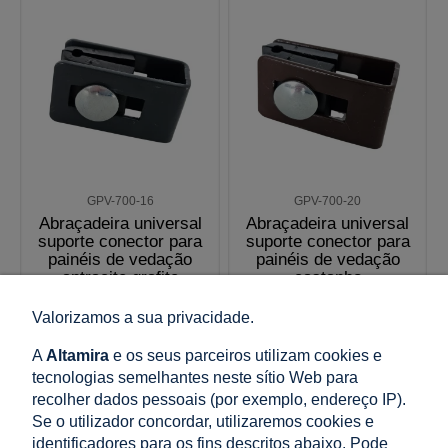
GPV-700-16
GPV-700-20
Abraçadeira universal
Abraçadeira universal
suporte conector para
suporte conector para
painéis de vedação
painéis de vedação
antracite grafite
castanho
Valorizamos a sua privacidade.
0,39 €
0,39 €
incl. 23% IMPOSTO, excl.
incl. 23% IMPOSTO, excl.
A
Altamira
e os seus parceiros utilizam cookies e
custos de envio
custos de envio
tecnologias semelhantes neste sítio Web para
Preço líquido:
Preço líquido:
recolher dados pessoais (por exemplo, endereço IP).
0,32 €
0,32 €
Se o utilizador concordar, utilizaremos cookies e
identificadores para os fins descritos abaixo. Pode