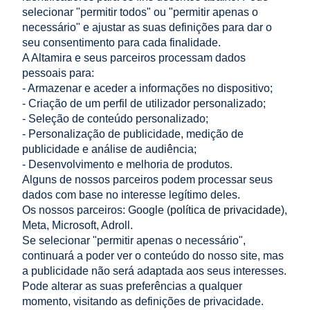
adicionar ao
adicionar ao
selecionar "permitir todos" ou "permitir apenas o
carrinho
carrinho
necessário" e ajustar as suas definições para dar o
seu consentimento para cada finalidade.
A Altamira e seus parceiros processam dados
pessoais para:
...
- Armazenar e aceder a informações no dispositivo;
«
1
2
3
4
5
11
»
- Criação de um perfil de utilizador personalizado;
- Seleção de conteúdo personalizado;
LOJA
- Personalização de publicidade, medição de
publicidade e análise de audiência;
- Desenvolvimento e melhoria de produtos.
AJUDA
Alguns de nossos parceiros podem processar seus
dados com base no interesse legítimo deles.
A MINHA CONTA
Os nossos parceiros: Google (
política de privacidade
),
Meta, Microsoft, Adroll.
INFORMAÇÃO
Se selecionar "permitir apenas o necessário",
continuará a poder ver o conteúdo do nosso site, mas
CONTACTO
a publicidade não será adaptada aos seus interesses.
Pode alterar as suas preferências a qualquer
Altamira Sp. z o. o.
Budowlanych 6/51, 95-040 Koluszki, Polónia
momento, visitando as definições de privacidade.