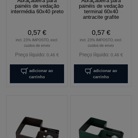
Abraçadeira para
Abraçadeira para
painéis de vedação
painéis de vedação
intermédia 60x40 preto
terminal 60x40
antracite grafite
0,57 €
0,57 €
incl. 23% IMPOSTO, excl.
incl. 23% IMPOSTO, excl.
custos de envio
custos de envio
Preço líquido:
Preço líquido:
0,46 €
0,46 €
adicionar ao
adicionar ao
carrinho
carrinho