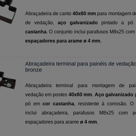
Abraçadeira de canto
40x60 mm
para montagem de
de vedação,
aço galvanizado
pintado a p
castanha
. O conjunto inclui parafusos M8x25 com
espaçadores para arame ø 4 mm
.
Abraçadeira terminal para painéis de vedaçã
bronze
Abraçadeira terminal para montagem de pai
vedação em postes
40x60 mm
.
Aço galvanizado
p
pó em
cor castanha
, resistente à corrosão. O
inclui abraçadeira, parafusos M8x25 com p
espaçadores para arame
ø 4 mm
.