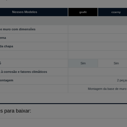
Nossos Modelos
grafit
czarny
de muro com dimensões
erna
da chapa
ó
Sim
Sim
 à corrosão e fatores climáticos
montagem
2 peças
Montagem da base de muro 
s para baixar: