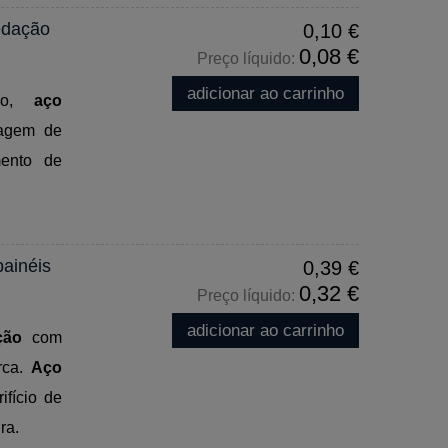
edação
0,10 €
0,08 €
Preço líquido:
adicionar ao carrinho
ção,
aço
agem de
mento de
painéis
0,39 €
0,32 €
Preço líquido:
adicionar ao carrinho
ção
com
rca.
Aço
ifício de
ra.