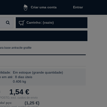
Entrar
Criar uma conta
Carrinho:
(vazio)
ra base antracite grafite
ilidade:
Em estoque (grande quantidade)
e em até:
8 dias úteis
0.406 kg
1,54 €
:
POSTO, excl. custos de envio
(1,25 €)
ido/ pçs:
MPOSTO, excl. custos de envio