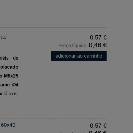
ção
0,57 €
0,46 €
Preço líquido:
adicionar ao carrinho
néis de
molacado
os M8x25
rame Ø4
tálicos,
r 60x40
0,57 €