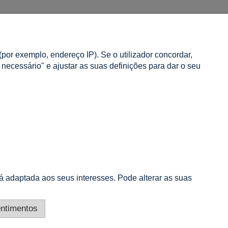
INFORMAÇÃO
por exemplo, endereço IP). Se o utilizador concordar,
Sobre nós
o necessário" e ajustar as suas definições para dar o seu
Contacto
rá adaptada aos seus interesses. Pode alterar as suas
entimentos