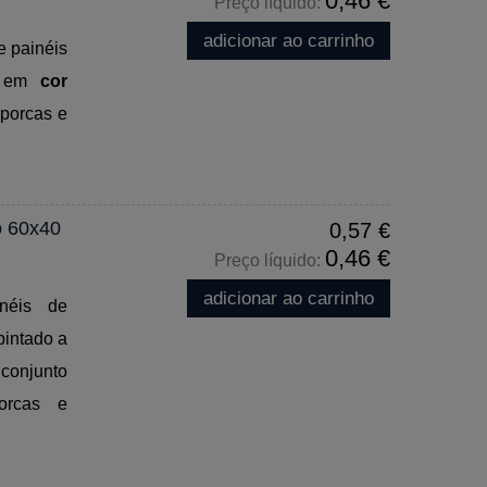
0,46 €
Preço líquido:
adicionar ao carrinho
 painéis
ó em
cor
 porcas e
o 60x40
0,57 €
0,46 €
Preço líquido:
adicionar ao carrinho
néis de
intado a
 conjunto
orcas e