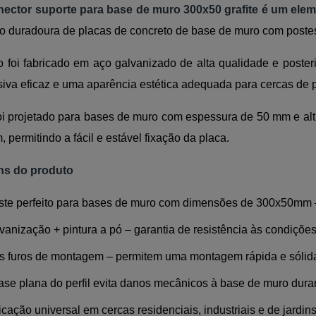
onector suporte para base de muro 300x50 grafite é um ele
o duradoura de placas de concreto de base de muro com postes
o foi fabricado em aço galvanizado de alta qualidade e poster
osiva eficaz e uma aparência estética adequada para cercas de
 foi projetado para bases de muro com espessura de 50 mm e al
 permitindo a fácil e estável fixação da placa.
ns do produto
ste perfeito para bases de muro com dimensões de 300x50mm –
vanização + pintura a pó – garantia de resistência às condições
s furos de montagem – permitem uma montagem rápida e sólida
ase plana do perfil evita danos mecânicos à base de muro dur
icação universal em cercas residenciais, industriais e de jardin