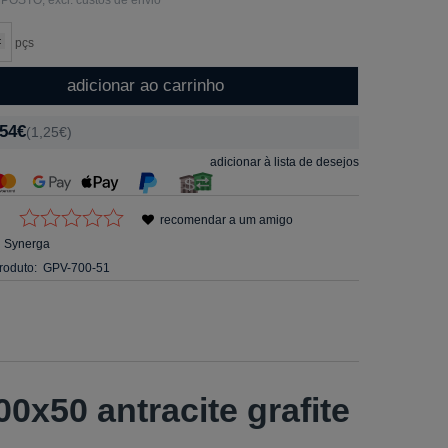
pçs
adicionar ao carrinho
,54€
(1,25€)
adicionar à lista de desejos
recomendar a um amigo
Synerga
roduto:
GPV-700-51
0x50 antracite grafite