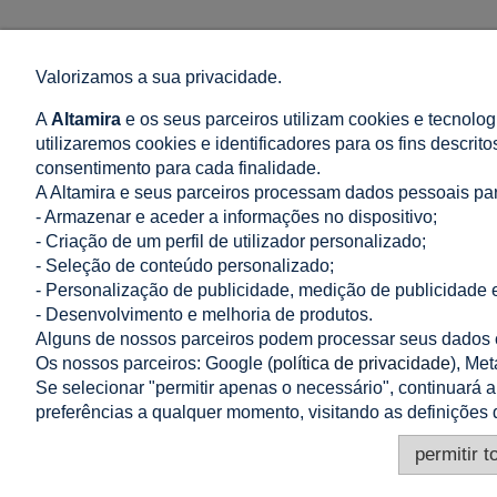
Valorizamos a sua privacidade.
LOJA
AJUDA
A
Altamira
e os seus parceiros utilizam cookies e tecnolog
Termos e Condições Gerais de Venda e Entrega
Como compra
utilizaremos cookies e identificadores para os fins descrit
Política de Comentários
Perguntas Mai
consentimento para cada finalidade.
Direito de resolução
Política de Pr
A Altamira e seus parceiros processam dados pessoais pa
Métodos de Pagamento
Configurações
- Armazenar e aceder a informações no dispositivo;
Entrega: Preço e Tempo
- Criação de um perfil de utilizador personalizado;
- Seleção de conteúdo personalizado;
Reclamações e devoluções
- Personalização de publicidade, medição de publicidade e
- Desenvolvimento e melhoria de produtos.
Alguns de nossos parceiros podem processar seus dados c
Os nossos parceiros: Google (
política de privacidade
), Met
Se selecionar "permitir apenas o necessário", continuará 
preferências a qualquer momento, visitando as definições 
permitir t