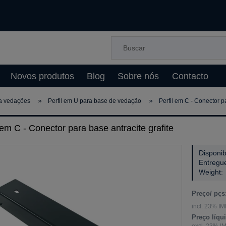
Novos produtos
Blog
Sobre nós
Contacto
»
»
ra vedações
Perfil em U para base de vedação
Perfil em C - Conector pa
 em C - Conector para base antracite grafite
Disponib
Entregu
Weight:
Preço/ pçs
incl. 23% IM
Preço líqu
excl. 23% I