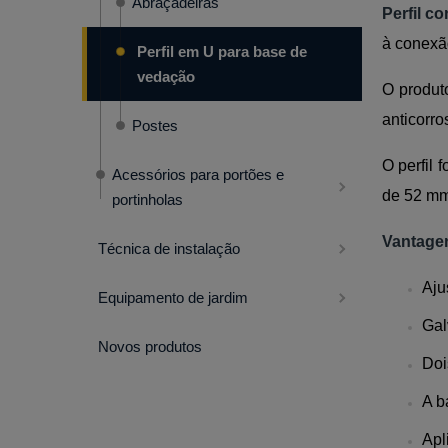
Abraçadeiras
Perfil c
à conexã
Perfil em U para base de
vedação
O produt
anticorr
Postes
O perfil
Acessórios para portões e
de 52 mm,
portinholas
Vantage
Técnica de instalação
Aju
Equipamento de jardim
Gal
Novos produtos
Doi
A b
Apl