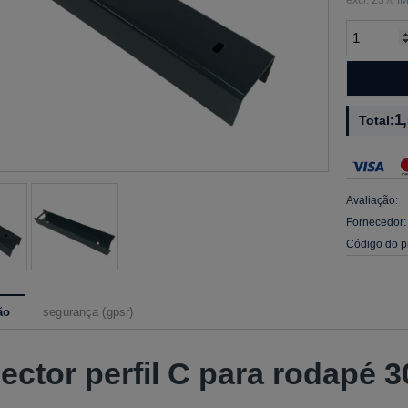
1
Total:
Avaliação:
Fornecedor:
Código do p
ão
segurança (gpsr)
ctor perfil C para rodapé 30