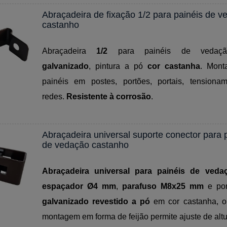
Abraçadeira de fixação 1/2 para painéis de v
castanho
Abraçadeira
1/2
para painéis de veda
galvanizado
, pintura a pó
cor castanha
. Mont
painéis em postes, portões, portais, tensiona
redes.
Resistente à corrosão
.
Abraçadeira universal suporte conector para 
de vedação castanho
Abraçadeira universal para painéis de veda
espaçador Ø4 mm
,
parafuso M8x25 mm
e po
galvanizado revestido a pó
em cor castanha, or
montagem em forma de feijão permite ajuste de altu