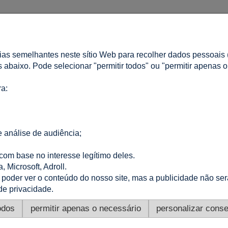
A MINHA CONTA
ias semelhantes neste sítio Web para recolher dados pessoais (
r?
Iniciar sessão
os abaixo. Pode selecionar "permitir todos" ou "permitir apenas 
s Frequentes
As minhas encomendas
ivacidade
Lista de Desejos
ra:
 de cookies
Definições de conta
 análise de audiência;
CONTACTO
Altamira Sp. z o. o.
om base no interesse legítimo deles.
Budowlanych 6/51, 95-040 Koluszki, Polónia
a, Microsoft, Adroll.
+48 605 999 036
|
+48 724 999 949
|
info@e-altamira.pt
a poder ver o conteúdo do nosso site, mas a publicidade não se
Atendimento ao cliente: Seg–Sex 8:00–16:00
de privacidade.
odos
permitir apenas o necessário
personalizar cons