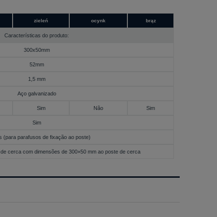
zieleń
ocynk
brąz
Características do produto:
300x50mm
52mm
1,5 mm
Aço galvanizado
Sim
Não
Sim
Sim
 (para parafusos de fixação ao poste)
de cerca com dimensões de 300×50 mm ao poste de cerca