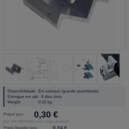
Disponibilidade:
Em estoque (grande quantidade)
Entregue em até:
8 dias úteis
Weight:
0.02 kg
0,30 €
Preço/ pçs:
incl. 23% IMPOSTO, excl. custos de envio
0,24 €
Preço líquido/ pçs: