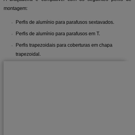
montagem:
Perfis de alumínio para parafusos sextavados.
Perfis de alumínio para parafusos em T.
Perfis trapezoidais para coberturas em chapa
trapezoidal.
Especificações
Propriedades
Tama
do alumínio
dispo
6060
Material:
Alumínio
Tipo
6060
Resistente à
Perfil de
corrosão e às
H-
montagem:
Orifício
influências
30
para parafuso M8
externas.
Comprimento:
H-
Boa resistência
50mm
32
mecânica,
H-