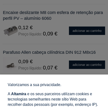
Encaixe deslizante M8 com esfera de retenção para
perfil PV – alumínio 6060
0,12 €
adicionar ao carrinho
0,09 €
Preço líquido:
Parafuso Allen cabeça cilíndrica DIN 912 M8x16
0,09 €
adicionar ao carrinho
0,07 €
Preço líquido:
Valorizamos a sua privacidade.
Parafuso sextavado DIN 933 M10x25 mm aço
inoxidável A2
A
Altamira
e os seus parceiros utilizam cookies e
tecnologias semelhantes neste sítio Web para
0,17 €
recolher dados pessoais (por exemplo, endereço IP).
adicionar ao carrinho
0,14 €
Preço líquido: