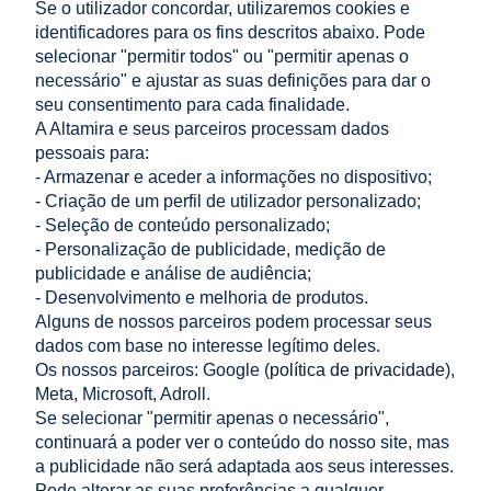
Se o utilizador concordar, utilizaremos cookies e
identificadores para os fins descritos abaixo. Pode
selecionar "permitir todos" ou "permitir apenas o
Porca com flange DIN 6923 M10 – aço inoxidável A2
necessário" e ajustar as suas definições para dar o
seu consentimento para cada finalidade.
para instalações fotovoltaicas
A Altamira e seus parceiros processam dados
0,07 €
pessoais para:
adicionar ao carrinho
0,06 €
- Armazenar e aceder a informações no dispositivo;
Preço líquido:
- Criação de um perfil de utilizador personalizado;
- Seleção de conteúdo personalizado;
LOJA
- Personalização de publicidade, medição de
publicidade e análise de audiência;
AJUDA
- Desenvolvimento e melhoria de produtos.
Alguns de nossos parceiros podem processar seus
dados com base no interesse legítimo deles.
A MINHA CONTA
Os nossos parceiros: Google (
política de privacidade
),
Meta, Microsoft, Adroll.
INFORMAÇÃO
Se selecionar "permitir apenas o necessário",
continuará a poder ver o conteúdo do nosso site, mas
CONTACTO
a publicidade não será adaptada aos seus interesses.
Pode alterar as suas preferências a qualquer
Altamira Sp. z o. o.