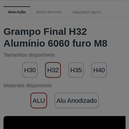
descrição
dados técnicos
segurança (gpsr)
Grampo Final H32
Alumínio 6060 furo M8
Tamanhos disponíveis
H30
H32
H35
H40
Materiais disponíveis
ALU
Alu Anodizado