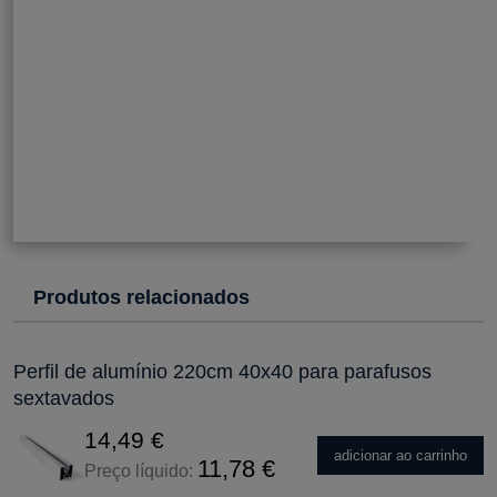
resistência ao
35
impacto.
H-
Adequado para
40
anodização,
proporcionando
uma proteção
adicional e um
acabamento
decorativo.
Produtos relacionados
Perfil de alumínio 220cm 40x40 para parafusos
sextavados
14,49 €
adicionar ao carrinho
11,78 €
Preço líquido: