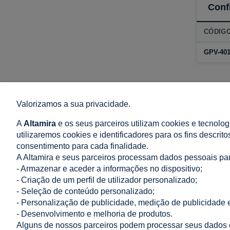
Conf
CÓDIG
GPV-401
Valorizamos a sua privacidade.
LOJA
AJUDA
A
Altamira
e os seus parceiros utilizam cookies e tecnolog
Termos e Condições Gerais de Venda e Entrega
Como compra
utilizaremos cookies e identificadores para os fins descrit
Política de Comentários
Perguntas Mai
consentimento para cada finalidade.
Direito de resolução
Política de Pr
A Altamira e seus parceiros processam dados pessoais pa
Métodos de Pagamento
Configurações
- Armazenar e aceder a informações no dispositivo;
Entrega: Preço e Tempo
- Criação de um perfil de utilizador personalizado;
- Seleção de conteúdo personalizado;
Reclamações e devoluções
- Personalização de publicidade, medição de publicidade e
- Desenvolvimento e melhoria de produtos.
Alguns de nossos parceiros podem processar seus dados c