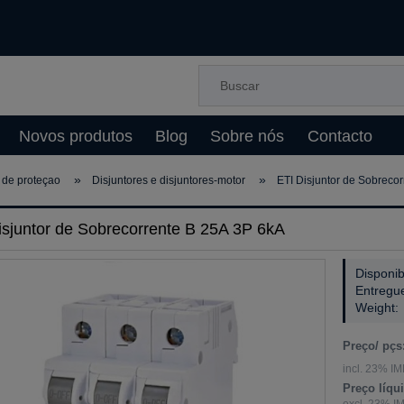
Novos produtos
Blog
Sobre nós
Contacto
»
»
de proteçao
Disjuntores e disjuntores-motor
ETI Disjuntor de Sobreco
isjuntor de Sobrecorrente B 25A 3P 6kA
Disponib
Entregu
Weight:
Preço/ pçs
incl. 23% IM
Preço líqu
excl. 23% I