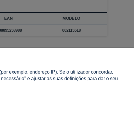
EAN
MODELO
38895258988
002115518
INFORMAÇÃO
por exemplo, endereço IP). Se o utilizador concordar,
Sobre nós
o necessário" e ajustar as suas definições para dar o seu
Contacto