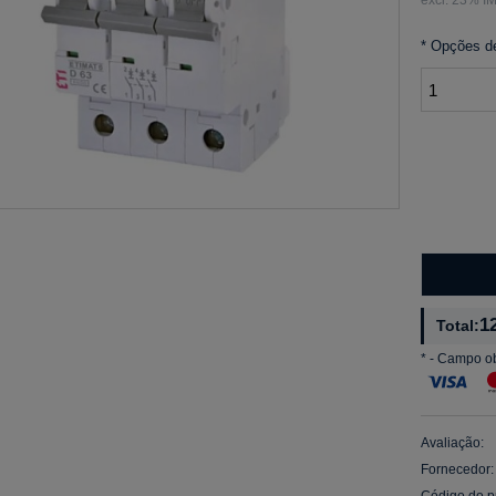
*
Opções d
1
Total:
*
- Campo ob
Avaliação:
Fornecedor:
Código do p