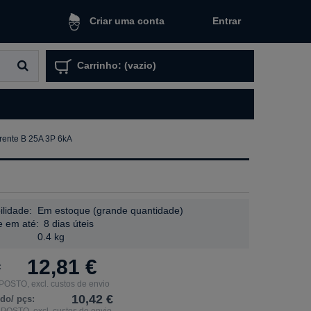
Entrar
Criar uma conta
Carrinho:
(vazio)
rrente B 25A 3P 6kA
ilidade:
Em estoque (grande quantidade)
e em até:
8 dias úteis
0.4 kg
12,81 €
:
POSTO, excl. custos de envio
10,42 €
ido/ pçs:
MPOSTO, excl. custos de envio