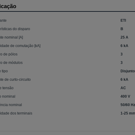
icação
ante
ETI
rísticas do disparo
B
te nominal [A]
25 A
idade de comutação [kA]
6 kA
o de pólos
3
o de módulos
3
e tipo
Disjunt
te de curto-circuito
6 kA
e tensão
AC
o nominal
400 V
ência nominal
50/60 H
dade dos terminais
1-25 m