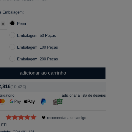
e Embalagem:
Peça
Embalagem: 50 Peças
Embalagem: 100 Peças
Embalagem: 200 Peças
adicionar ao carrinho
2,81€
(10,42€)
rigatório
adicionar à lista de desejos
recomendar a um amigo
ETI
roduto:
GPV-401-125