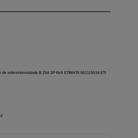
or de sobreintensidade B 25A 3P 6kA ETIMAT6 002115518 ETI
z
m2