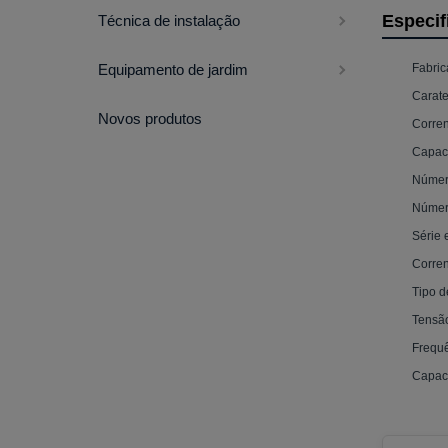
Especif
Técnica de instalação
Fabric
Equipamento de jardim
Carate
Novos produtos
Corren
Capac
Númer
Númer
Série 
Corren
Tipo d
Tensã
Frequ
Capaci