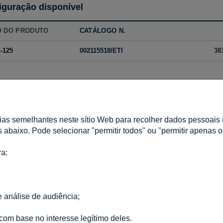
iguração disponível
O DO PRODUTO
CATÁLOGO N.
-125
002115518/ETI
38
A MINHA CONTA
ias semelhantes neste sítio Web para recolher dados pessoais (
r?
Iniciar sessão
os abaixo. Pode selecionar "permitir todos" ou "permitir apenas 
s Frequentes
As minhas encomendas
ivacidade
Lista de Desejos
ra:
 de cookies
Definições de conta
 análise de audiência;
CONTACTO
Altamira Sp. z o. o.
om base no interesse legítimo deles.