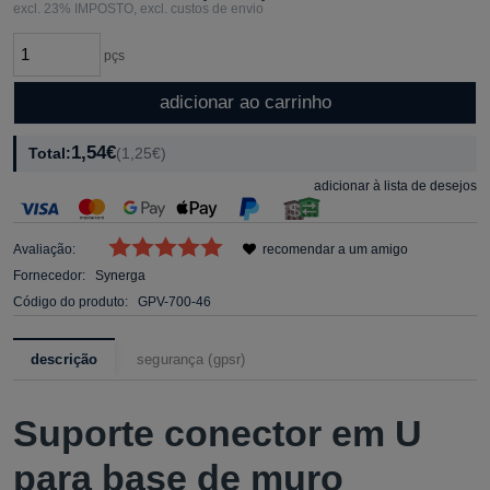
excl. 23% IMPOSTO, excl. custos de envio
pçs
adicionar ao carrinho
1,54€
Total:
(1,25€)
adicionar à lista de desejos
Avaliação:
recomendar a um amigo
Fornecedor:
Synerga
Código do produto:
GPV-700-46
descrição
segurança (gpsr)
Suporte conector em U
para base de muro