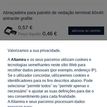
Abraçadeira para painéis de vedação terminal 60x40
antracite grafite
0,57 €
adicionar ao carrinho
0,46 €
Preço líquido:
Valorizamos a sua privacidade.
Abraçadeira de fixação 1/2 para painéis de vedação
antracite grafite
A
Altamira
e os seus parceiros utilizam cookies e
tecnologias semelhantes neste sítio Web para
0,10 €
recolher dados pessoais (por exemplo, endereço IP).
adicionar ao carrinho
0,08 €
Preço líquido:
Se o utilizador concordar, utilizaremos cookies e
identificadores para os fins descritos abaixo. Pode
selecionar "permitir todos" ou "permitir apenas o
Abraçadeira universal suporte conector para painéis
necessário" e ajustar as suas definições para dar o
seu consentimento para cada finalidade.
de vedação antracite grafite
A Altamira e seus parceiros processam dados
0,39 €
pessoais para: