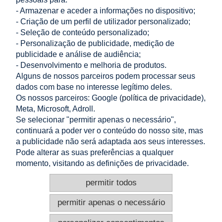
adicionar ao carrinho
0,32 €
- Armazenar e aceder a informações no dispositivo;
Preço líquido:
- Criação de um perfil de utilizador personalizado;
- Seleção de conteúdo personalizado;
LOJA
- Personalização de publicidade, medição de
publicidade e análise de audiência;
AJUDA
- Desenvolvimento e melhoria de produtos.
Alguns de nossos parceiros podem processar seus
dados com base no interesse legítimo deles.
A MINHA CONTA
Os nossos parceiros: Google (
política de privacidade
),
Meta, Microsoft, Adroll.
INFORMAÇÃO
Se selecionar "permitir apenas o necessário",
continuará a poder ver o conteúdo do nosso site, mas
CONTACTO
a publicidade não será adaptada aos seus interesses.
Pode alterar as suas preferências a qualquer
Altamira Sp. z o. o.
Budowlanych 6/51, 95-040 Koluszki, Polónia
momento, visitando as definições de privacidade.
+48 605 999 036
+48 724 999 949
permitir todos
info@e-altamira.pt
Atendimento ao cliente: Seg–Sex 8:00–16:00
permitir apenas o necessário