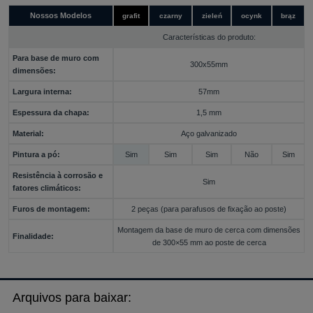
Nossos Modelos
grafit
czarny
zieleń
ocynk
brąz
Características do produto:
Para base de muro com
300x55mm
dimensões:
Largura interna:
57mm
Espessura da chapa:
1,5 mm
Material:
Aço galvanizado
Pintura a pó:
Sim
Sim
Sim
Não
Sim
Resistência à corrosão e
Sim
fatores climáticos:
Furos de montagem:
2 peças (para parafusos de fixação ao poste)
Montagem da base de muro de cerca com dimensões
Finalidade:
de 300×55 mm ao poste de cerca
Arquivos para baixar: