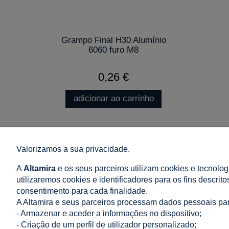
Grampo Final H30 Alumínio
6060 furo M8
0,26 €
adicionar ao carrinho
Valorizamos a sua privacidade.
LOJA
AJUDA
A
Altamira
e os seus parceiros utilizam cookies e tecnolog
Termos e Condições Gerais de Venda e Entrega
Como compra
utilizaremos cookies e identificadores para os fins descrit
Política de Comentários
Perguntas Mai
consentimento para cada finalidade.
Direito de resolução
Política de Pr
A Altamira e seus parceiros processam dados pessoais pa
Métodos de Pagamento
Configurações
- Armazenar e aceder a informações no dispositivo;
Entrega: Preço e Tempo
- Criação de um perfil de utilizador personalizado;