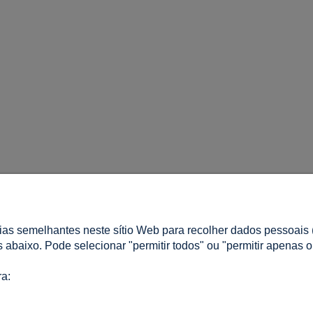
A MINHA CONTA
ias semelhantes neste sítio Web para recolher dados pessoais (
r?
Iniciar sessão
os abaixo. Pode selecionar "permitir todos" ou "permitir apenas 
s Frequentes
As minhas encomendas
ivacidade
Lista de Desejos
ra:
 de cookies
Definições de conta