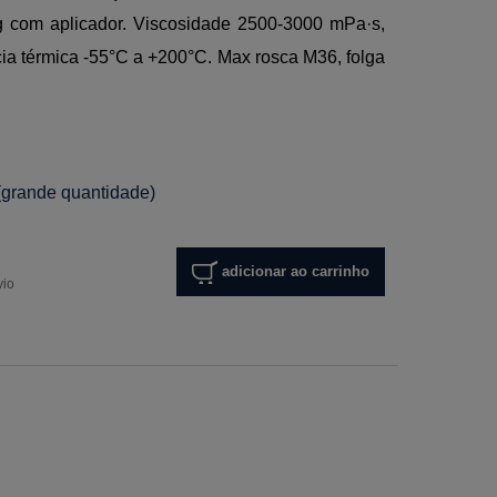
10 g com aplicador. Viscosidade 2500-3000 mPa·s,
cia térmica -55°C a +200°C. Max rosca M36, folga
(grande quantidade)
adicionar ao carrinho
vio