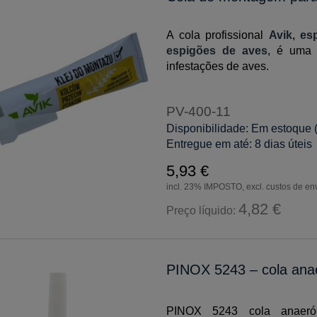
A cola profissional
Avik, e
espigões de aves
, é uma 
infestações de aves.
PV-400-11
Disponibilidade:
Em estoque 
Entregue em até:
8 dias úteis
5,93 €
incl. 23% IMPOSTO, excl. custos de en
4,82 €
Preço líquido:
PINOX 5243 – cola anae
PINOX 5243 cola anaerób