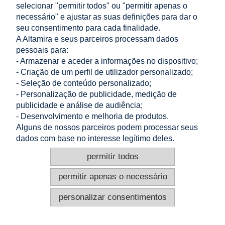
selecionar "permitir todos" ou "permitir apenas o
A MINHA CONTA
necessário" e ajustar as suas definições para dar o
seu consentimento para cada finalidade.
A Altamira e seus parceiros processam dados
INFORMAÇÃO
pessoais para:
- Armazenar e aceder a informações no dispositivo;
CONTACTO
- Criação de um perfil de utilizador personalizado;
Altamira Sp. z o. o.
- Seleção de conteúdo personalizado;
Budowlanych 6/51, 95-040 Koluszki, Polónia
- Personalização de publicidade, medição de
+48 605 999 036
publicidade e análise de audiência;
+48 724 999 949
info@e-altamira.pt
- Desenvolvimento e melhoria de produtos.
Atendimento ao cliente: Seg–Sex 8:00–16:00
Alguns de nossos parceiros podem processar seus
dados com base no interesse legítimo deles.
Os nossos parceiros: Google (
política de privacidade
),
permitir todos
Meta, Microsoft, Adroll.
ver versão completa do site
Se selecionar "permitir apenas o necessário",
permitir apenas o necessário
continuará a poder ver o conteúdo do nosso site, mas
a publicidade não será adaptada aos seus interesses.
personalizar consentimentos
Pode alterar as suas preferências a qualquer
momento, visitando as definições de privacidade.