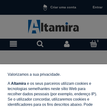
Entrar
Criar uma conta
Nenhum produto correspondente aos seus critérios foi
Valorizamos a sua privacidade.
encontrado.
A
Altamira
e os seus parceiros utilizam cookies e
tecnologias semelhantes neste sítio Web para
LOJA
recolher dados pessoais (por exemplo, endereço IP).
Se o utilizador concordar, utilizaremos cookies e
AJUDA
identificadores para os fins descritos abaixo. Pode