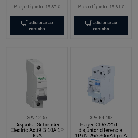
Preço líquido:
Preço líquido:
15,87 €
15,61 €
adicionar ao
adicionar ao
carrinho
carrinho
GPV-401-57
GPV-401-198
Disjuntor Schneider
Hager CDA225J –
Electric Acti9 B 10A 1P
disjuntor diferencial
6kA
1P+N 25A 30mA tipo A