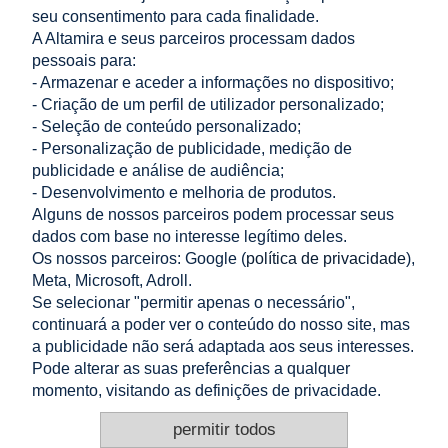
seu consentimento para cada finalidade.
A Altamira e seus parceiros processam dados
pessoais para:
- Armazenar e aceder a informações no dispositivo;
«
1
2
3
4
»
- Criação de um perfil de utilizador personalizado;
- Seleção de conteúdo personalizado;
LOJA
- Personalização de publicidade, medição de
publicidade e análise de audiência;
- Desenvolvimento e melhoria de produtos.
AJUDA
Alguns de nossos parceiros podem processar seus
dados com base no interesse legítimo deles.
A MINHA CONTA
Os nossos parceiros: Google (
política de privacidade
),
Meta, Microsoft, Adroll.
INFORMAÇÃO
Se selecionar "permitir apenas o necessário",
continuará a poder ver o conteúdo do nosso site, mas
CONTACTO
a publicidade não será adaptada aos seus interesses.
Pode alterar as suas preferências a qualquer
Altamira Sp. z o. o.
Budowlanych 6/51, 95-040 Koluszki, Polónia
momento, visitando as definições de privacidade.
+48 605 999 036
+48 724 999 949
permitir todos
info@e-altamira.pt