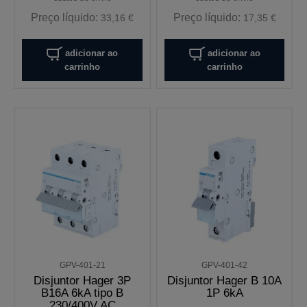
Preço líquido:
Preço líquido:
33,16 €
17,35 €
adicionar ao
adicionar ao
carrinho
carrinho
GPV-401-21
GPV-401-42
Disjuntor Hager 3P
Disjuntor Hager B 10A
B16A 6kA tipo B
1P 6kA
230/400V AC