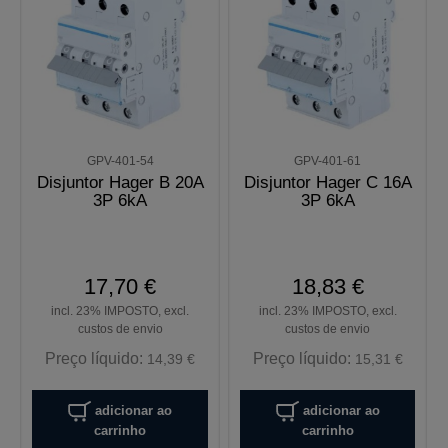
GPV-401-54
GPV-401-61
Disjuntor Hager B 20A
Disjuntor Hager C 16A
3P 6kA
3P 6kA
17,70 €
18,83 €
incl. 23% IMPOSTO, excl.
incl. 23% IMPOSTO, excl.
custos de envio
custos de envio
Preço líquido:
Preço líquido:
14,39 €
15,31 €
adicionar ao
adicionar ao
carrinho
carrinho