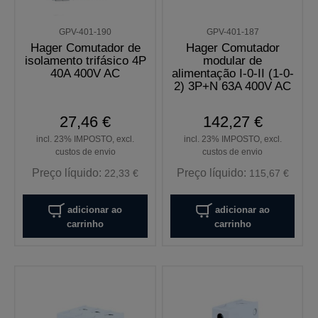
GPV-401-190
GPV-401-187
Hager Comutador de
Hager Comutador
isolamento trifásico 4P
modular de
40A 400V AC
alimentação I-0-II (1-0-
2) 3P+N 63A 400V AC
27,46 €
142,27 €
incl. 23% IMPOSTO, excl.
incl. 23% IMPOSTO, excl.
custos de envio
custos de envio
Preço líquido:
Preço líquido:
22,33 €
115,67 €
adicionar ao
adicionar ao
carrinho
carrinho