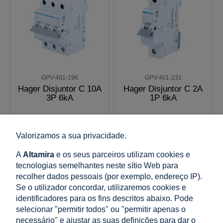
GPV-401-196
GPV-401-231
Hager Disjuntor C 10A
Hager Disjuntor C 2A
3P 6kA
1P 6kA
Valorizamos a sua privacidade.
21,36 €
10,28 €
incl. 23% IMPOSTO, excl.
incl. 23% IMPOSTO, excl.
A
Altamira
e os seus parceiros utilizam cookies e
custos de envio
custos de envio
tecnologias semelhantes neste sítio Web para
Preço líquido:
Preço líquido:
recolher dados pessoais (por exemplo, endereço IP).
17,37 €
8,36 €
Se o utilizador concordar, utilizaremos cookies e
identificadores para os fins descritos abaixo. Pode
adicionar ao
adicionar ao
selecionar "permitir todos" ou "permitir apenas o
carrinho
carrinho
necessário" e ajustar as suas definições para dar o