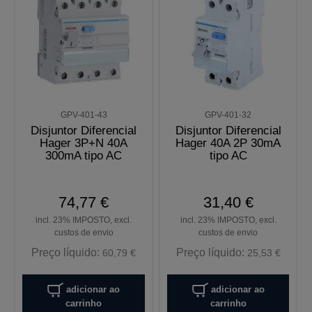
GPV-401-43
GPV-401-32
Disjuntor Diferencial
Disjuntor Diferencial
Hager 3P+N 40A
Hager 40A 2P 30mA
300mA tipo AC
tipo AC
74,77 €
31,40 €
incl. 23% IMPOSTO, excl.
incl. 23% IMPOSTO, excl.
custos de envio
custos de envio
Preço líquido:
Preço líquido:
60,79 €
25,53 €
adicionar ao
adicionar ao
carrinho
carrinho