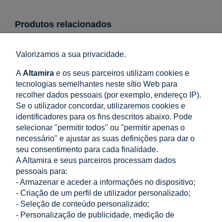
Produtos relacionados
Valorizamos a sua privacidade.
Placa de fixação para cobertura de telhado
375x375mm CWL
A
Altamira
e os seus parceiros utilizam cookies e
tecnologias semelhantes neste sítio Web para
31,46 €
recolher dados pessoais (por exemplo, endereço IP).
adicionar ao carrinho
25,58 €
Preço líquido:
Se o utilizador concordar, utilizaremos cookies e
identificadores para os fins descritos abaixo. Pode
selecionar "permitir todos" ou "permitir apenas o
necessário" e ajustar as suas definições para dar o
Conjunto de parafusos 32mm e vedantes para placa
seu consentimento para cada finalidade.
de fixação e suporte "Z" CWL
A Altamira e seus parceiros processam dados
9,47 €
pessoais para:
adicionar ao carrinho
7,70 €
- Armazenar e aceder a informações no dispositivo;
Preço líquido:
- Criação de um perfil de utilizador personalizado;
- Seleção de conteúdo personalizado;
LOJA
- Personalização de publicidade, medição de