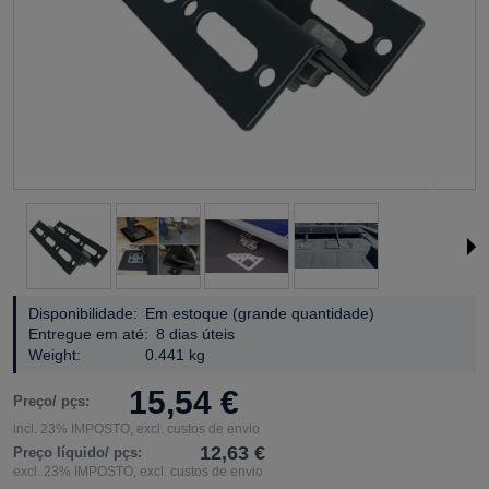
Disponibilidade:
Em estoque (grande quantidade)
Entregue em até:
8 dias úteis
Weight:
0.441 kg
15,54 €
Preço/ pçs:
incl. 23% IMPOSTO, excl. custos de envio
12,63 €
Preço líquido/ pçs:
excl. 23% IMPOSTO, excl. custos de envio