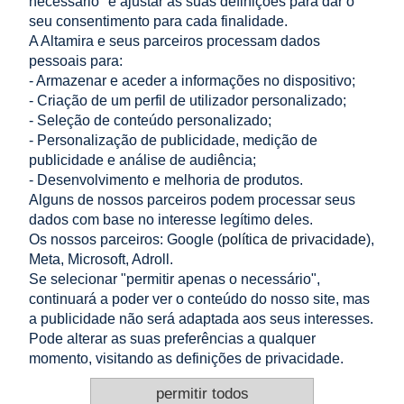
necessário" e ajustar as suas definições para dar o
Flexibilidade
Elástico/flexível
seu consentimento para cada finalidade.
A Altamira e seus parceiros processam dados
Série do fabricante
RKLGV
pessoais para:
- Armazenar e aceder a informações no dispositivo;
- Criação de um perfil de utilizador personalizado;
- Seleção de conteúdo personalizado;
LOJA
- Personalização de publicidade, medição de
publicidade e análise de audiência;
AJUDA
- Desenvolvimento e melhoria de produtos.
Alguns de nossos parceiros podem processar seus
dados com base no interesse legítimo deles.
A MINHA CONTA
Os nossos parceiros: Google (
política de privacidade
),
Meta, Microsoft, Adroll.
INFORMAÇÃO
Se selecionar "permitir apenas o necessário",
continuará a poder ver o conteúdo do nosso site, mas
CONTACTO
a publicidade não será adaptada aos seus interesses.
Pode alterar as suas preferências a qualquer
Altamira Sp. z o. o.
Budowlanych 6/51, 95-040 Koluszki, Polónia
momento, visitando as definições de privacidade.
+48 605 999 036
+48 724 999 949
permitir todos
info@e-altamira.pt