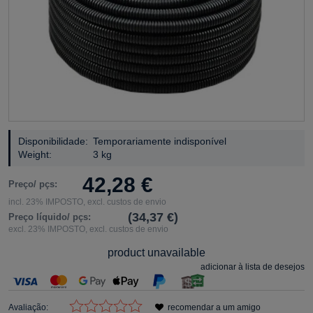
Disponibilidade:
Temporariamente indisponível
Weight:
3 kg
42,28 €
Preço/ pçs:
incl. 23% IMPOSTO, excl. custos de envio
(34,37 €)
Preço líquido/ pçs:
excl. 23% IMPOSTO, excl. custos de envio
product unavailable
adicionar à lista de desejos
Avaliação:
recomendar a um amigo