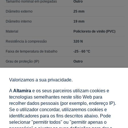
Tamanho nominal em polegadas
Outro
Diâmetro externo
25 mm
Diâmetro interno
19 mm
Material
Policloreto de vinilo (PVC)
Resistência à compressão
320 N
Faixa de temperatura de trabalho
-25 - 60 °C
Grau de proteção (IP)
Outro
Resistência ao fogo segundo UL94
HB
Valorizamos a sua privacidade.
Resistência à radiação UV
Sim
A
Altamira
e os seus parceiros utilizam cookies e
Resistência a óleos
Sim
tecnologias semelhantes neste sítio Web para
Cor
Preto
recolher dados pessoais (por exemplo, endereço IP).
Se o utilizador concordar, utilizaremos cookies e
Material da cobertura
Sem cobertura
identificadores para os fins descritos abaixo. Pode
Propagação de chama
Sim
selecionar "permitir todos" ou "permitir apenas o