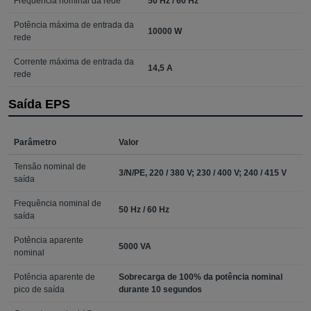
Frequência nominal da rede
50 Hz / 60 Hz
Potência máxima de entrada da
10000 W
rede
Corrente máxima de entrada da
14,5 A
rede
Saída EPS
Parâmetro
Valor
Tensão nominal de
3/N/PE, 220 / 380 V; 230 / 400 V; 240 / 415 V
saída
Frequência nominal de
50 Hz / 60 Hz
saída
Potência aparente
5000 VA
nominal
Potência aparente de
Sobrecarga de 100% da potência nominal
pico de saída
durante 10 segundos