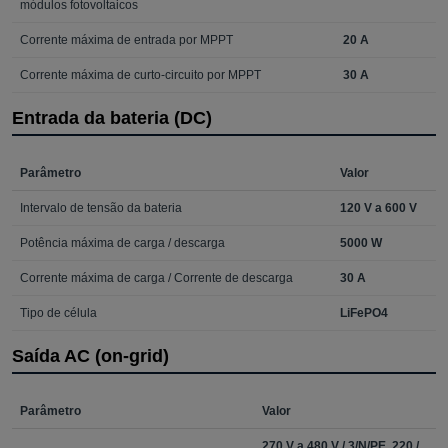
módulos fotovoltaicos
Corrente máxima de entrada por MPPT
20 A
Corrente máxima de curto-circuito por MPPT
30 A
Entrada da bateria (DC)
Parâmetro
Valor
Intervalo de tensão da bateria
120 V a 600 V
Potência máxima de carga / descarga
5000 W
Corrente máxima de carga / Corrente de descarga
30 A
Tipo de célula
LiFePO4
Saída AC (on-grid)
Parâmetro
Valor
270 V a 480 V / 3/N/PE, 220 /