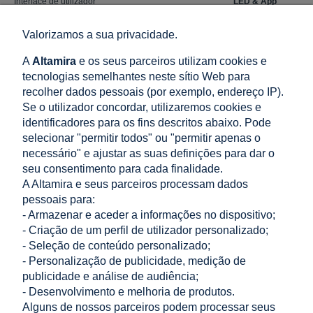
Interface de utilizador
LED & App
Comunicação com BMS
CAN
Valorizamos a sua privacidade.
Comunicação com contador
RS485
A
Altamira
e os seus parceiros utilizam cookies e
Interface de comunicação
Wifi / LAN
tecnologias semelhantes neste sítio Web para
recolher dados pessoais (por exemplo, endereço IP).
Saída digital (contacto livre de potencial) / número de
Funções
Se o utilizador concordar, utilizaremos cookies e
saídas
standard / 2
identificadores para os fins descritos abaixo. Pode
Entrada digital (contacto livre de potencial) / número
Funções
selecionar "permitir todos" ou "permitir apenas o
de entradas
standard / 4
necessário" e ajustar as suas definições para dar o
seu consentimento para cada finalidade.
Controlo integrado de potência / controlo de potência
Funções
A Altamira e seus parceiros processam dados
de exportação
standard
pessoais para:
- Armazenar e aceder a informações no dispositivo;
- Criação de um perfil de utilizador personalizado;
- Seleção de conteúdo personalizado;
LOJA
- Personalização de publicidade, medição de
publicidade e análise de audiência;
- Desenvolvimento e melhoria de produtos.
AJUDA
Alguns de nossos parceiros podem processar seus