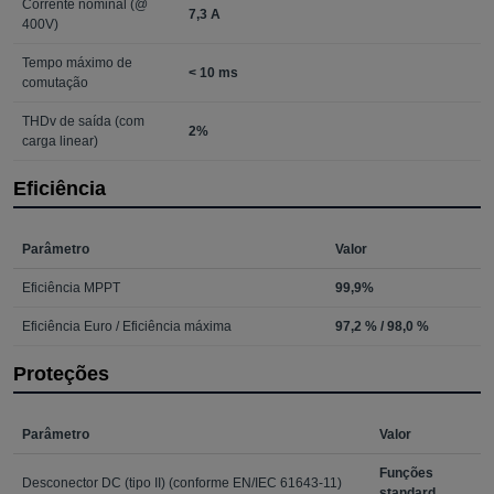
Corrente nominal (@
7,3 A
400V)
Tempo máximo de
< 10 ms
comutação
THDv de saída (com
2%
carga linear)
Eficiência
Parâmetro
Valor
Eficiência MPPT
99,9%
Eficiência Euro / Eficiência máxima
97,2 % / 98,0 %
Proteções
Parâmetro
Valor
Funções
Desconector DC (tipo II) (conforme EN/IEC 61643-11)
standard