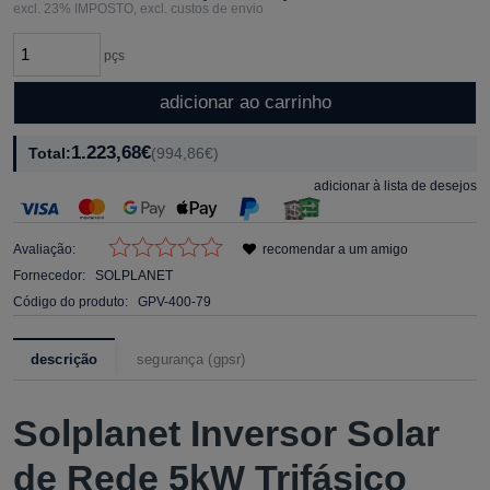
excl. 23% IMPOSTO, excl. custos de envio
pçs
adicionar ao carrinho
1.223,68€
Total:
(994,86€)
adicionar à lista de desejos
Avaliação:
recomendar a um amigo
Fornecedor:
SOLPLANET
Código do produto:
GPV-400-79
descrição
segurança (gpsr)
Solplanet Inversor Solar
de Rede 5kW Trifásico