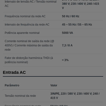
Intervalo de tensão AC / Tensão nominal
380 V; 230 / 400 V; 240 / 415
AC
V
Frequência nominal da rede AC
50 Hz / 60 Hz
Intervalo de frequência da rede AC
45 ~ 55 Hz / 55 ~ 65 Hz
Potência aparente nominal
5000 VA
Corrente nominal de saída da rede (@
400V) / Corrente máxima de saída da
7,3 / 8 A
rede
Fator de distorção harmónica THDi (à
< 3%
potência nominal)
Entrada AC
Parâmetro
Valor
3/N/PE, 220 / 380 V; 230 / 400 V; 240 /
Tensão nominal da rede
415 V