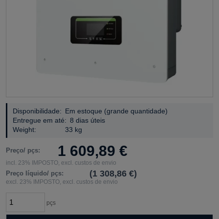
Disponibilidade:
Em estoque (grande quantidade)
Entregue em até:
8 dias úteis
Weight:
33 kg
1 609,89 €
Preço/ pçs:
incl. 23% IMPOSTO, excl. custos de envio
(1 308,86 €)
Preço líquido/ pçs:
excl. 23% IMPOSTO, excl. custos de envio
pçs