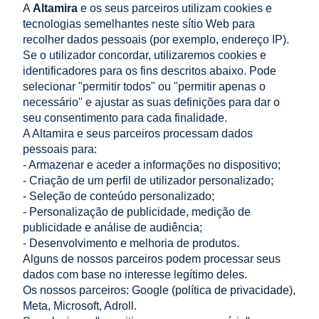
A
Altamira
e os seus parceiros utilizam cookies e
Parâmetro
Valor
tecnologias semelhantes neste sítio Web para
recolher dados pessoais (por exemplo, endereço IP).
EMC:
EMC: EN61000-6-1, EN61000-6-3
Se o utilizador concordar, utilizaremos cookies e
identificadores para os fins descritos abaixo. Pode
Normas de
normas de segurança: IEC62109-1, IEC62109-2, NB-
segurança:
T32004/IEC62040-1
selecionar "permitir todos" ou "permitir apenas o
necessário" e ajustar as suas definições para dar o
Normas de
normas de rede elétrica: AS/NZS 4777, VDE V 0124-100,
seu consentimento para cada finalidade.
rede
V0126-1-1, VDE-AR-N 4105, CEI 0-16/CEI 0-21, EN50549,
A Altamira e seus parceiros processam dados
elétrica:
G98/G99, UTE C15-712-1
pessoais para:
- Armazenar e aceder a informações no dispositivo;
- Criação de um perfil de utilizador personalizado;
- Seleção de conteúdo personalizado;
LOJA
- Personalização de publicidade, medição de
publicidade e análise de audiência;
AJUDA
- Desenvolvimento e melhoria de produtos.
Alguns de nossos parceiros podem processar seus
dados com base no interesse legítimo deles.
A MINHA CONTA
Os nossos parceiros: Google (
política de privacidade
),
Meta, Microsoft, Adroll.
INFORMAÇÃO