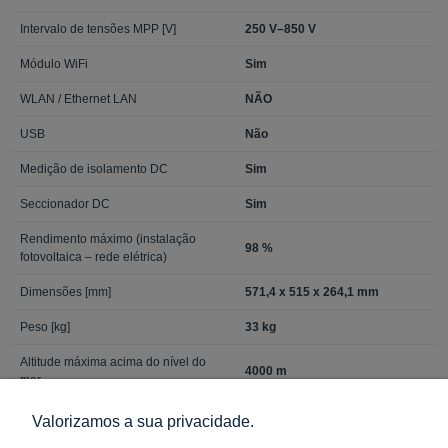
Intervalo de tensões MPP [V]
250 V–850 V
Módulo WiFi
Sim
WLAN / Ethernet LAN
NÃO
USB
Não
Medição de isolamento DC
Sim
Seccionador DC
Sim
Rendimento máximo (instalação
98 %
fotovoltaica – rede elétrica)
Dimensões [mm]
571,4 x 515 x 264,1 mm
Peso [kg]
33 kg
Altitude máxima acima do nível do
4000 m
mar
NORMAS
Valorizamos a sua privacidade.