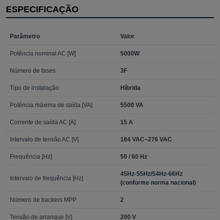
ESPECIFICAÇÃO
Parâmetro
Valor
Potência nominal AC [W]
5000W
Número de fases
3F
Tipo de instalação
Híbrida
Potência máxima de saída [VA]
5500 VA
Corrente de saída AC [A]
15 A
Intervalo de tensão AC [V]
184 VAC~276 VAC
Frequência [Hz]
50 / 60 Hz
45Hz-55Hz/54Hz-66Hz
Intervalo de frequência [Hz]
(conforme norma nacional)
Número de trackers MPP
2
Tensão de arranque [V]
200 V