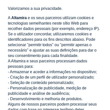
Valorizamos a sua privacidade.
Abraçadeira terminal para painéis de vedação 60x40
verde
A
Altamira
e os seus parceiros utilizam cookies e
tecnologias semelhantes neste sítio Web para
0,57 €
recolher dados pessoais (por exemplo, endereço IP).
adicionar ao carrinho
0,46 €
Preço líquido:
Se o utilizador concordar, utilizaremos cookies e
identificadores para os fins descritos abaixo. Pode
selecionar "permitir todos" ou "permitir apenas o
Abraçadeira universal suporte conector para painéis
necessário" e ajustar as suas definições para dar o
seu consentimento para cada finalidade.
de vedação verde
A Altamira e seus parceiros processam dados
0,39 €
pessoais para:
adicionar ao carrinho
0,32 €
- Armazenar e aceder a informações no dispositivo;
Preço líquido:
- Criação de um perfil de utilizador personalizado;
- Seleção de conteúdo personalizado;
LOJA
- Personalização de publicidade, medição de
publicidade e análise de audiência;
AJUDA
- Desenvolvimento e melhoria de produtos.
Alguns de nossos parceiros podem processar seus
dados com base no interesse legítimo deles.