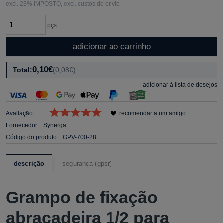
excl. 23% IMPOSTO, excl. custos de envio
pçs
adicionar ao carrinho
0,10€
Total:
(0,08€)
adicionar à lista de desejos
Avaliação:
recomendar a um amigo
Fornecedor:
Synerga
Código do produto:
GPV-700-28
descrição
segurança (gpsr)
Grampo de fixação
abraçadeira 1/2 para