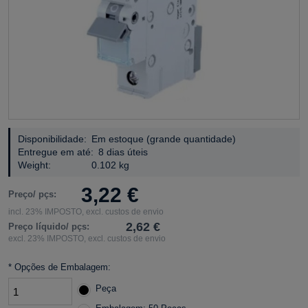
Disponibilidade:
Em estoque (grande quantidade)
Entregue em até:
8 dias úteis
Weight:
0.102 kg
3,22 €
Preço/ pçs:
incl. 23% IMPOSTO, excl. custos de envio
2,62 €
Preço líquido/ pçs:
excl. 23% IMPOSTO, excl. custos de envio
*
Opções de Embalagem:
Peça