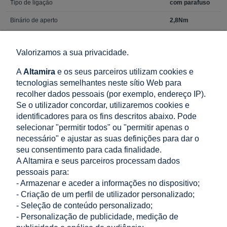
Tipo de ligação
com parafuso
Binário de aperto
2,8Nm
Perdas totais de potência para corrente nominal
2,44 W
Valorizamos a sua privacidade.
Resistência elétrica (número de ciclos)
4000
A
Altamira
e os seus parceiros utilizam cookies e
Resistência mecânica (número de ciclos)
20000
tecnologias semelhantes neste sítio Web para
Temperatura de funcionamento
-25 a 60 °C
recolher dados pessoais (por exemplo, endereço IP).
Se o utilizador concordar, utilizaremos cookies e
Temperatura de armazenamento
-25 a 80 °C
identificadores para os fins descritos abaixo. Pode
Altura do produto
83 mm
selecionar "permitir todos" ou "permitir apenas o
necessário" e ajustar as suas definições para dar o
Largura do produto
17,5 mm
seu consentimento para cada finalidade.
A Altamira e seus parceiros processam dados
Profundidade do produto
70 mm
pessoais para:
- Armazenar e aceder a informações no dispositivo;
- Criação de um perfil de utilizador personalizado;
- Seleção de conteúdo personalizado;
LOJA
- Personalização de publicidade, medição de