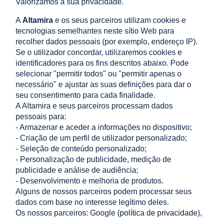
Valorizamos a sua privacidade.
Grau de proteção
IP20
A
Altamira
e os seus parceiros utilizam cookies e
tecnologias semelhantes neste sítio Web para
recolher dados pessoais (por exemplo, endereço IP).
Se o utilizador concordar, utilizaremos cookies e
Configuração disponível
identificadores para os fins descritos abaixo. Pode
selecionar "permitir todos" ou "permitir apenas o
NÚMERO DE
EAN
CÓDIGO DO
necessário" e ajustar as suas definições para dar o
CATÁLOGO.
PRODUTO
seu consentimento para cada finalidade.
A Altamira e seus parceiros processam dados
002061652/ETI
3838895867548
GPV-401-73
pessoais para:
- Armazenar e aceder a informações no dispositivo;
- Criação de um perfil de utilizador personalizado;
- Seleção de conteúdo personalizado;
LOJA
- Personalização de publicidade, medição de
publicidade e análise de audiência;
AJUDA
- Desenvolvimento e melhoria de produtos.
Alguns de nossos parceiros podem processar seus
dados com base no interesse legítimo deles.
A MINHA CONTA
Os nossos parceiros: Google (
política de privacidade
),