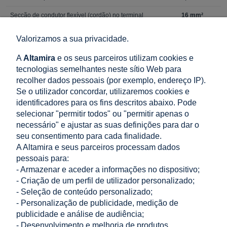
Secção de condutor flexível (cordão) no terminal
16 mm²
Secção de condutor rígido (fio) no terminal
25 mm²
Valorizamos a sua privacidade.
com
Tipo de ligação
A
Altamira
e os seus parceiros utilizam cookies e
parafuso
tecnologias semelhantes neste sítio Web para
Norma
EN 61008-1
recolher dados pessoais (por exemplo, endereço IP).
Se o utilizador concordar, utilizaremos cookies e
Diretiva europeia RoHs
conforme
identificadores para os fins descritos abaixo. Pode
Grau de proteção
IP20
selecionar "permitir todos" ou "permitir apenas o
necessário" e ajustar as suas definições para dar o
Tipo de interruptor diferencial
AC
seu consentimento para cada finalidade.
A Altamira e seus parceiros processam dados
Temperatura de funcionamento
-25 a 40 °C
pessoais para:
- Armazenar e aceder a informações no dispositivo;
- Criação de um perfil de utilizador personalizado;
- Seleção de conteúdo personalizado;
LOJA
- Personalização de publicidade, medição de
publicidade e análise de audiência;
- Desenvolvimento e melhoria de produtos.
AJUDA