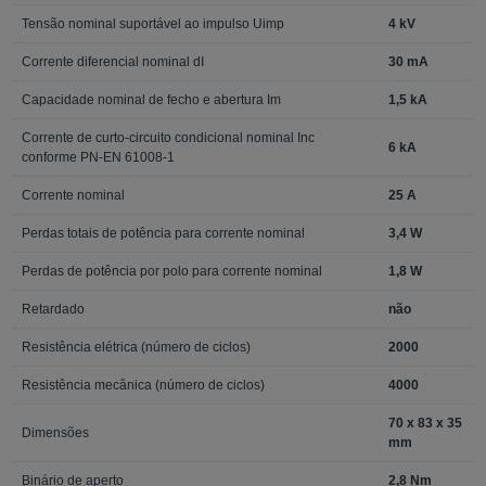
Tensão nominal suportável ao impulso Uimp
4 kV
Corrente diferencial nominal dI
30 mA
Capacidade nominal de fecho e abertura Im
1,5 kA
Corrente de curto-circuito condicional nominal Inc
6 kA
conforme PN-EN 61008-1
Corrente nominal
25 A
Perdas totais de potência para corrente nominal
3,4 W
Perdas de potência por polo para corrente nominal
1,8 W
Retardado
não
Resistência elétrica (número de ciclos)
2000
Resistência mecânica (número de ciclos)
4000
70 x 83 x 35
Dimensões
mm
Binário de aperto
2,8 Nm