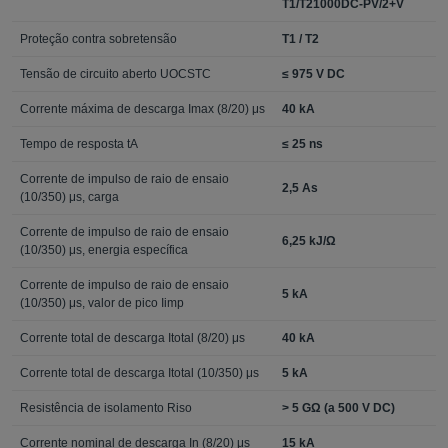
T1/T21000DC-PV/2+V
Proteção contra sobretensão
T1 / T2
Tensão de circuito aberto UOCSTC
≤ 975 V DC
Corrente máxima de descarga Imax (8/20) μs
40 kA
Tempo de resposta tA
≤ 25 ns
Corrente de impulso de raio de ensaio
2,5 As
(10/350) μs, carga
Corrente de impulso de raio de ensaio
6,25 kJ/Ω
(10/350) μs, energia específica
Corrente de impulso de raio de ensaio
5 kA
(10/350) μs, valor de pico Iimp
Corrente total de descarga Itotal (8/20) μs
40 kA
Corrente total de descarga Itotal (10/350) μs
5 kA
Resistência de isolamento Riso
> 5 GΩ (a 500 V DC)
Corrente nominal de descarga In (8/20) μs
15 kA