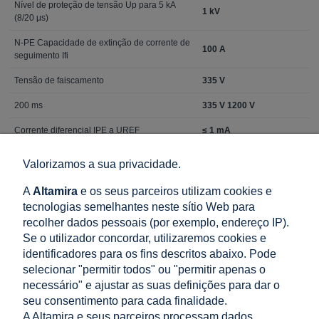
Nível de proteção de tensão Up para 5 kA
1 kV
(8/20 μs)
N-PE Capacidade de extinção de corrente de
100 A
seguimento Ifi
Tensão de faiscamento
335 V
200 ms
335 V 1200 V
Corrente diferencial IPE a UREF
≤ 1 mA
Tensão do limitador para corrente de 1mA
387 - 473 V
Valorizamos a sua privacidade.
Tempo de resposta
≤ 25 ns ≤ 100 ns
A
Altamira
e os seus parceiros utilizam cookies e
Proteção máxima por fusível
160 A gG
tecnologias semelhantes neste sítio Web para
recolher dados pessoais (por exemplo, endereço IP).
Capacidade de suportar corrente de curto-
50kA
Se o utilizador concordar, utilizaremos cookies e
circuito
identificadores para os fins descritos abaixo. Pode
Resistência ao curto-circuito ISCCR
10kA
selecionar "permitir todos" ou "permitir apenas o
necessário" e ajustar as suas definições para dar o
Fator de corrente k
1kA
seu consentimento para cada finalidade.
A Altamira e seus parceiros processam dados
Tipo de sistema BT
TN-S, TT (3+1)