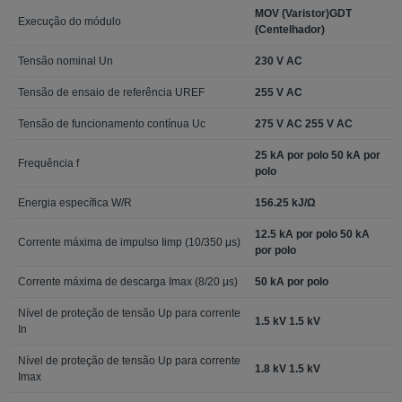
MOV (Varistor)GDT
Execução do módulo
(Centelhador)
Tensão nominal Un
230 V AC
Tensão de ensaio de referência UREF
255 V AC
Tensão de funcionamento contínua Uc
275 V AC 255 V AC
25 kA por polo 50 kA por
Frequência f
polo
Energia específica W/R
156.25 kJ/Ω
12.5 kA por polo 50 kA
Corrente máxima de impulso Iimp (10/350 μs)
por polo
Corrente máxima de descarga Imax (8/20 μs)
50 kA por polo
Nível de proteção de tensão Up para corrente
1.5 kV 1.5 kV
In
Nível de proteção de tensão Up para corrente
1.8 kV 1.5 kV
Imax