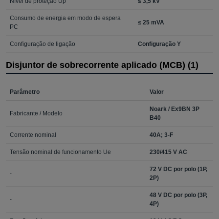
Nível de proteção Up
≤ 3,5 kV
Consumo de energia em modo de espera
≤ 25 mVA
PC
Configuração de ligação
Configuração Y
Disjuntor de sobrecorrente aplicado (MCB) (1)
Parâmetro
Valor
Noark / Ex9BN 3P
Fabricante / Modelo
B40
Corrente nominal
40A; 3-F
Tensão nominal de funcionamento Ue
230/415 V AC
72 V DC por polo (1P,
-
2P)
48 V DC por polo (3P,
-
4P)