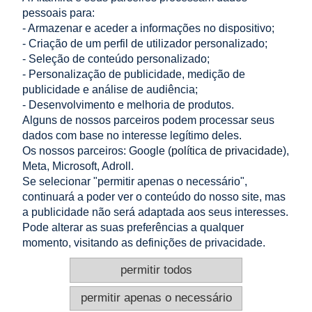
pessoais para:
- Armazenar e aceder a informações no dispositivo;
- Criação de um perfil de utilizador personalizado;
- Seleção de conteúdo personalizado;
LOJA
- Personalização de publicidade, medição de
publicidade e análise de audiência;
AJUDA
- Desenvolvimento e melhoria de produtos.
Alguns de nossos parceiros podem processar seus
dados com base no interesse legítimo deles.
A MINHA CONTA
Os nossos parceiros: Google (
política de privacidade
),
Meta, Microsoft, Adroll.
INFORMAÇÃO
Se selecionar "permitir apenas o necessário",
continuará a poder ver o conteúdo do nosso site, mas
CONTACTO
a publicidade não será adaptada aos seus interesses.
Pode alterar as suas preferências a qualquer
Altamira Sp. z o. o.
Budowlanych 6/51, 95-040 Koluszki, Polónia
momento, visitando as definições de privacidade.
+48 605 999 036
+48 724 999 949
permitir todos
info@e-altamira.pt
Atendimento ao cliente: Seg–Sex 8:00–16:00
permitir apenas o necessário