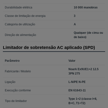
Durabilidade elétrica
10 000 manobras
Classe de limitação de energia
3
Categoria de utilização
A
Qualquer (de cima ou
Direção de alimentação
de baixo)
Limitador de sobretensão AC aplicado (SPD)
Parâmetro
Valor
Noark Ex9UE1+2 12.5
Fabricante / Modelo
3PN 275
Ligação
L-N/PE N-PE
Execução conforme
EN 61643-11
Type 1+2 (classe I+II,
Tipo de limitador
B+C, T1+T2)