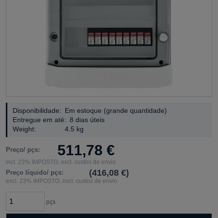
Disponibilidade:
Em estoque (grande quantidade)
Entregue em até:
8 dias úteis
Weight:
4.5 kg
511,78 €
Preço/ pçs:
incl. 23% IMPOSTO, excl. custos de envio
(416,08 €)
Preço líquido/ pçs:
excl. 23% IMPOSTO, excl. custos de envio
pçs