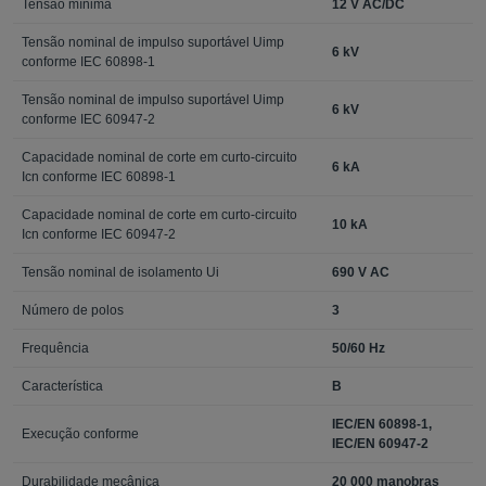
Tensão mínima
12 V AC/DC
Tensão nominal de impulso suportável Uimp
6 kV
conforme IEC 60898-1
Tensão nominal de impulso suportável Uimp
6 kV
conforme IEC 60947-2
Capacidade nominal de corte em curto-circuito
6 kA
Icn conforme IEC 60898-1
Capacidade nominal de corte em curto-circuito
10 kA
Icn conforme IEC 60947-2
Tensão nominal de isolamento Ui
690 V AC
Número de polos
3
Frequência
50/60 Hz
Característica
B
IEC/EN 60898-1,
Execução conforme
IEC/EN 60947-2
Durabilidade mecânica
20 000 manobras