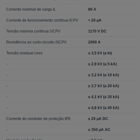
Corrente nominal de carga IL
80 A
Corrente de funcionamento contínua ICPV
< 20 μA
Tensão máxima contínua UCPV
1170 V DC
Resistência ao curto-circuito ISCPV
2000 A
Tensão residual Ures
≤ 3,5 kV (a In)
-
≤ 2,9 kV (a 5 kA)
-
≤ 3,2 kV (a 10 kA)
-
≤ 3,7 kV (a 20 kA)
-
≤ 4,1 kV (a 30 kA)
-
≤ 4,6 kV (a 40 kA)
Corrente do condutor de proteção IPE
≤ 20 μA DC
-
≤ 350 μA AC