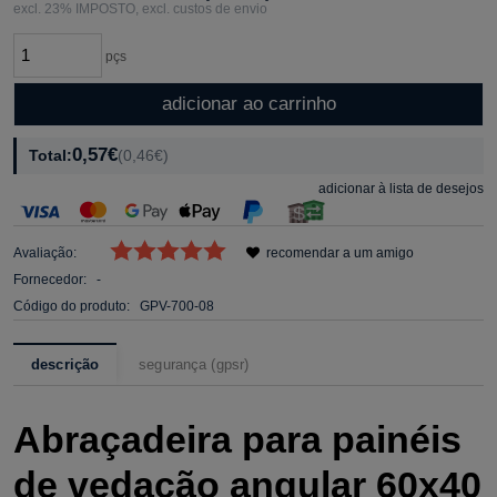
excl. 23% IMPOSTO, excl. custos de envio
pçs
adicionar ao carrinho
0,57€
Total:
(0,46€)
adicionar à lista de desejos
Avaliação:
recomendar a um amigo
Fornecedor:
-
Código do produto:
GPV-700-08
descrição
segurança (gpsr)
Abraçadeira para painéis
de vedação angular 60x40