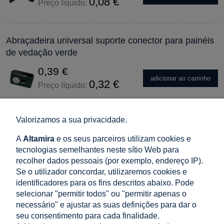
0,08 €
Preço líquido:
Abraçadeira universal suporte conector para painéis
de vedação verde
0,39 €
adicionar ao carrinho
0,32 €
Preço líquido:
Valorizamos a sua privacidade.
Poste de vedação 60x40x1,2 mm, comprimento 2,0
m, verde RAL 6005
A
Altamira
e os seus parceiros utilizam cookies e
tecnologias semelhantes neste sítio Web para
7,58 €
recolher dados pessoais (por exemplo, endereço IP).
adicionar ao carrinho
6,17 €
Preço líquido:
Se o utilizador concordar, utilizaremos cookies e
identificadores para os fins descritos abaixo. Pode
selecionar "permitir todos" ou "permitir apenas o
Poste de vedação 60x40x1,2 mm, comprimento 2,4
necessário" e ajustar as suas definições para dar o
seu consentimento para cada finalidade.
m, verde