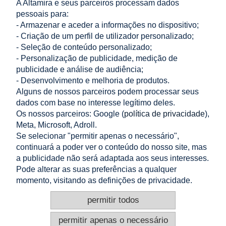
A Altamira e seus parceiros processam dados
9,70 €
pessoais para:
adicionar ao carrinho
7,89 €
- Armazenar e aceder a informações no dispositivo;
Preço líquido:
- Criação de um perfil de utilizador personalizado;
- Seleção de conteúdo personalizado;
LOJA
- Personalização de publicidade, medição de
publicidade e análise de audiência;
AJUDA
- Desenvolvimento e melhoria de produtos.
Alguns de nossos parceiros podem processar seus
dados com base no interesse legítimo deles.
A MINHA CONTA
Os nossos parceiros: Google (
política de privacidade
),
Meta, Microsoft, Adroll.
INFORMAÇÃO
Se selecionar "permitir apenas o necessário",
continuará a poder ver o conteúdo do nosso site, mas
CONTACTO
a publicidade não será adaptada aos seus interesses.
Pode alterar as suas preferências a qualquer
Altamira Sp. z o. o.
Budowlanych 6/51, 95-040 Koluszki, Polónia
momento, visitando as definições de privacidade.
+48 605 999 036
+48 724 999 949
permitir todos
info@e-altamira.pt
Atendimento ao cliente: Seg–Sex 8:00–16:00
permitir apenas o necessário